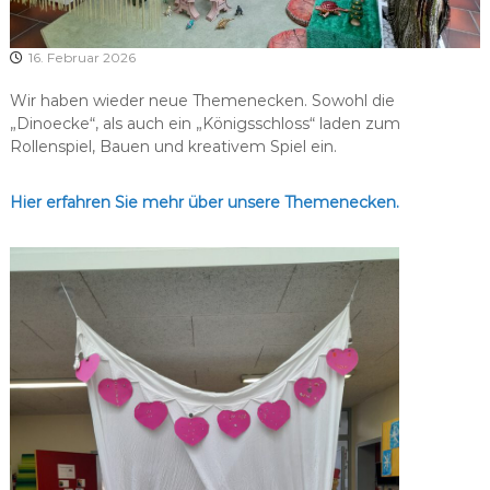
S
t
.
16. Februar 2026
R
Wir haben wieder neue Themenecken. Sowohl die
a
„Dinoecke“, als auch ein „Königsschloss“ laden zum
p
Rollenspiel, Bauen und kreativem Spiel ein.
h
a
Hier erfahren Sie mehr über unsere Themenecken.
e
l
H
e
m
a
u