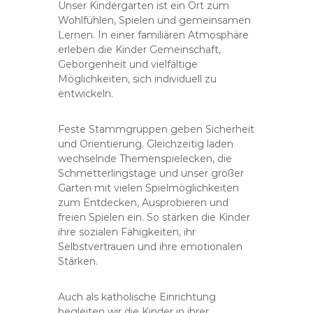
S
Unser Kindergarten ist ein Ort zum
t
Wohlfühlen, Spielen und gemeinsamen
Lernen. In einer familiären Atmosphäre
.
erleben die Kinder Gemeinschaft,
R
Geborgenheit und vielfältige
a
Möglichkeiten, sich individuell zu
p
entwickeln.
h
a
Feste Stammgruppen geben Sicherheit
e
und Orientierung. Gleichzeitig laden
l
wechselnde Themenspielecken, die
H
Schmetterlingstage und unser großer
e
Garten mit vielen Spielmöglichkeiten
zum Entdecken, Ausprobieren und
m
freien Spielen ein. So stärken die Kinder
a
ihre sozialen Fähigkeiten, ihr
u
Selbstvertrauen und ihre emotionalen
Stärken.
Auch als katholische Einrichtung
begleiten wir die Kinder in ihrer