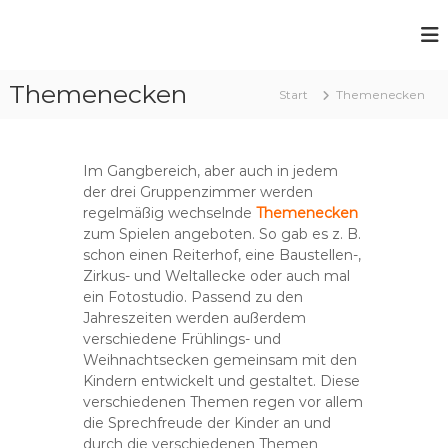
Z
u
P
m
f
I
Themenecken
n
a
Start
Themenecken
h
r
a
r
l
k
Im Gangbereich, aber auch in jedem
t
i
der drei Gruppenzimmer werden
s
n
regelmäßig wechselnde
Themenecken
p
zum Spielen angeboten. So gab es z. B.
d
r
schon einen Reiterhof, eine Baustellen-,
i
e
Zirkus- und Weltallecke oder auch mal
n
r
ein Fotostudio. Passend zu den
g
g
Jahreszeiten werden außerdem
e
a
verschiedene Frühlings- und
n
r
Weihnachtsecken gemeinsam mit den
t
Kindern entwickelt und gestaltet. Diese
verschiedenen Themen regen vor allem
e
die Sprechfreude der Kinder an und
n
durch die verschiedenen Themen