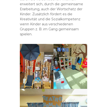
S
erweitert sich, durch die gemeinsame
t
Erarbeitung, auch der Wortschatz der
.
Kinder. Zusätzlich fördert es die
R
Kreativität und die Sozialkompetenz
a
wenn Kinder aus verschiedenen
Gruppen z. B. im Gang gemeinsam
p
spielen.
h
a
e
l
H
e
m
a
u