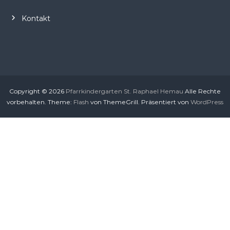
S
t
Kontakt
.
R
a
p
h
a
Copyright © 2026
Pfarrkindergarten St. Raphael Hemau
Alle Rechte
e
vorbehalten. Theme:
Flash
von ThemeGrill. Präsentiert von
WordPress
l
H
e
m
a
u