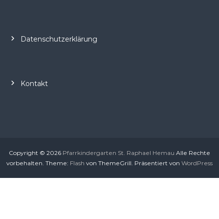
S
t
.
R
Datenschutzerklärung
a
p
h
Kontakt
a
e
l
H
e
m
Copyright © 2026
Pfarrkindergarten St. Raphael Hemau
Alle Rechte
a
vorbehalten. Theme:
Flash
von ThemeGrill. Präsentiert von
WordPress
u