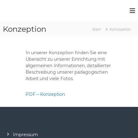
Z
u
P
m
f
I
Konzeption
n
a
Start
Konzeption
h
r
a
r
l
k
In unserer Konzeption finden Sie eine
t
i
Übersicht zu unserer Einrichtung mit
s
n
allgemeinen Informationen, detaillierter
p
Beschreibung unserer pädagogischen
d
r
Arbeit und viele Fotos.
i
e
n
r
g
PDF – Konzeption
g
e
a
n
r
t
e
n
Impressum